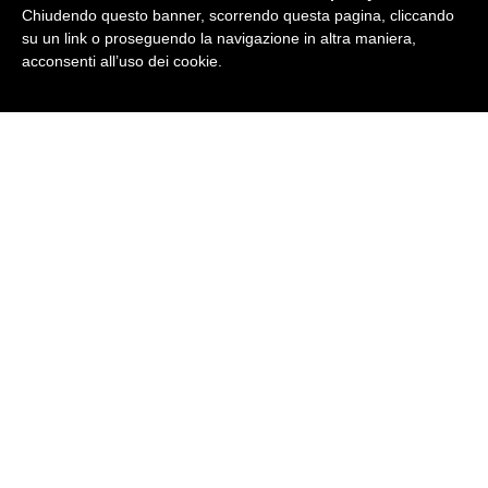
Chiudendo questo banner, scorrendo questa pagina, cliccando
su un link o proseguendo la navigazione in altra maniera,
Accetta
acconsenti all’uso dei cookie.
Perchè sono tutti pazzi
per la Puglia?
COSTRUZIONE TRULLI