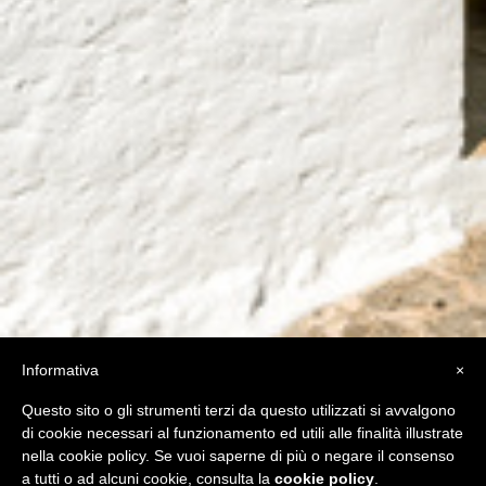
Informativa
×
Questo sito Web utilizza i cookie per
Questo sito o gli strumenti terzi da questo utilizzati si avvalgono
assicurarti di ottenere la migliore esperienza
di cookie necessari al funzionamento ed utili alle finalità illustrate
sul nostro sito web. Utilizzando il nostro sito
nella cookie policy. Se vuoi saperne di più o negare il consenso
acconsenti ai cookie.
Per saperne di più
a tutti o ad alcuni cookie, consulta la
cookie policy
.